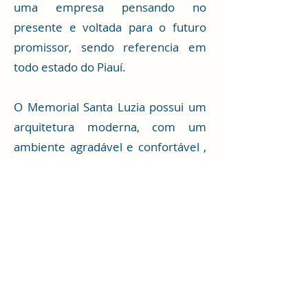
uma empresa pensando no
presente e voltada para o futuro
promissor, sendo referencia em
todo estado do Piauí.
O Memorial Santa Luzia possui um
arquitetura moderna, com um
ambiente agradável e confortável ,
e localização privilegiada na Avenida
Nossa Senhora de Fátima, 587 ,
conta com amplas e modernos
consultorios, salas para exames,
setor de adaptação de lentes de
contatos e um auditorio, alem de
uma bem estruturado centro
cirurgico.